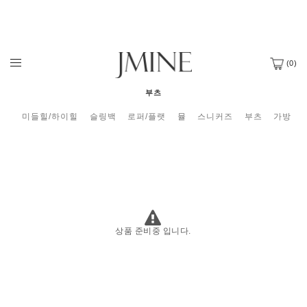
(
0
)
부츠
미들힐/하이힐
슬링백
로퍼/플랫
뮬
스니커즈
부츠
가방
상품 준비중 입니다.