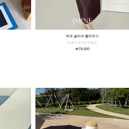
하프 슬리브 블라우스
[뉴컬러입고]바로발송
￦79,000