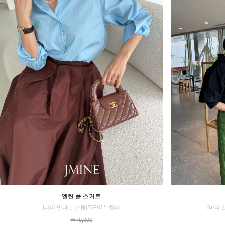
엘린 풀 스커트
[미리 만나는 가을]26FW 뉴컬러
[미리 
￦79,000