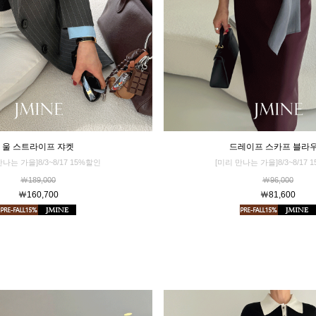
드레이프 스카프 블라
울 스트라이프 쟈켓
[미리 만나는 가을]8/3~8/17 
만나는 가을]8/3~8/17 15%할인
￦96,000
￦189,000
￦81,600
￦160,700