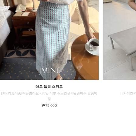
상트 튤립 스커트
[3차 리오더중]주문많아요~8/3일 이후 주문건은 8월넷째주 발송예
[L사이즈 
정
￦79,000