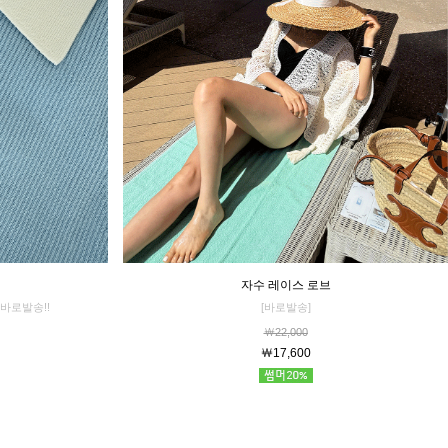
자수 레이스 로브
[바로발송]
바로발송!!
￦22,000
￦17,600