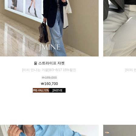
울 스트라이프 쟈켓
[미리 
[미리 만나는 가을]8/3~8/17 15%할인
￦189,000
￦160,700