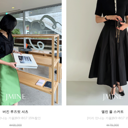
버킨 루즈핏 셔츠
엘린 풀 스커트
만나는 가을]8/3~8/17 15%할인
[미리 만나는 가을]8/3~8/17 
￦68,000
￦79,000