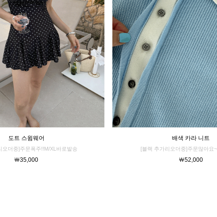
배색 카라 니트
도트 스윔웨어
[블랙 추가리오더중]주문많아요~
리오더중]주문폭주!!M/XL바로발송
￦52,000
￦35,000