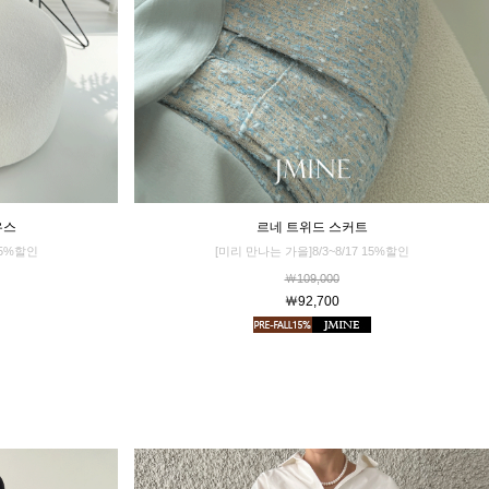
르네 트위드 스커트
우스
[미리 만나는 가을]8/3~8/17 15%할인
15%할인
￦109,000
￦92,700