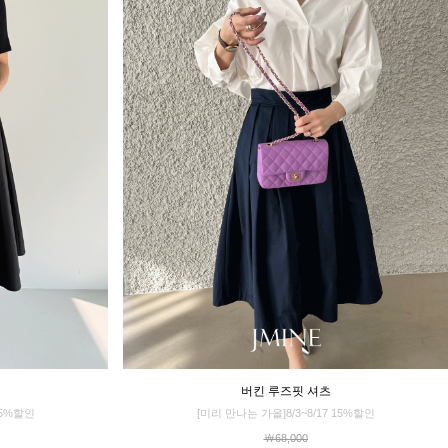
버킨 루즈핏 셔츠
15%할인
[미리 만나는 가을]8/3~8/17 15%할인
￦68,000