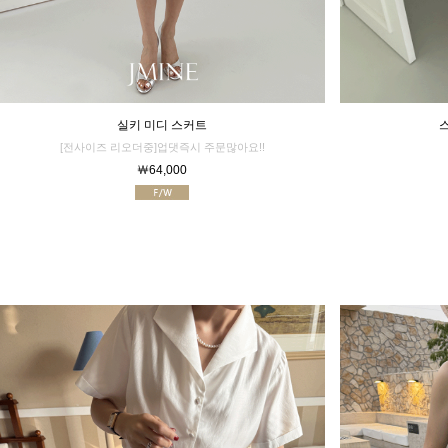
실키 미디 스커트
[전사이즈 리오더중]업댓즉시 주문많아요!!
￦64,000