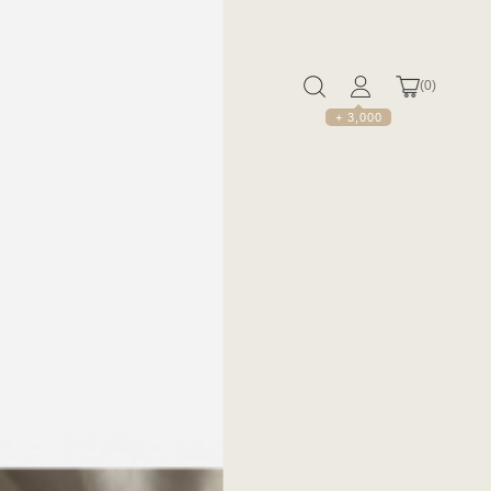
(
0
)
+ 3,000