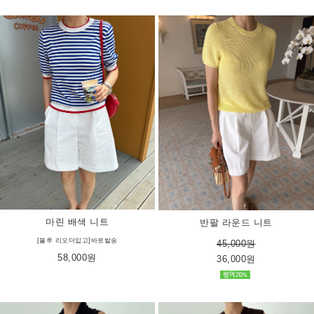
마린 배색 니트
반팔 라운드 니트
[블루 리오더입고]바로발송
45,000원
58,000원
36,000원