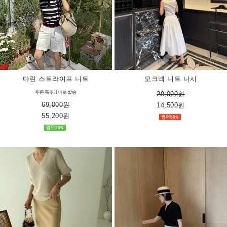
마린 스트라이프 니트
모크넥 니트 나시
주문폭주!!바로발송
29,000원
69,000원
14,500원
55,200원