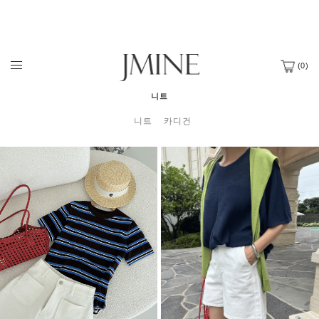
(
0
)
니트
니트
카디건