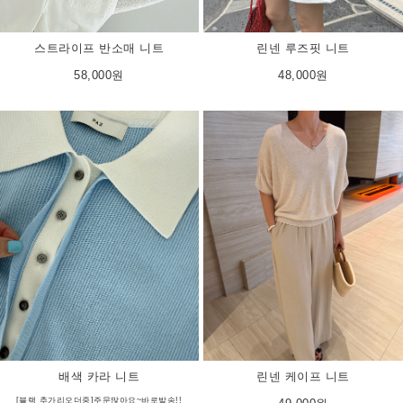
린넨 루즈핏 니트
스트라이프 반소매 니트
48,000원
58,000원
린넨 케이프 니트
배색 카라 니트
[블랙 추가리오더중]주문많아요~바로발송!!