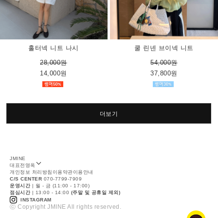
홀터넥 니트 나시
쿨 린넨 브이넥 니트
28,000원
54,000원
14,000원
37,800원
더보기
JMINE
대표
전영옥
개인정보 처리방침
이용약관
이용안내
C/S CENTER
070-7799-7909
운영시간
| 월 - 금 (11:00 - 17:00)
점심시간
| 13:00 - 14:00
(주말 및 공휴일 제외)
INSTAGRAM
ⓒ Copyright JMINE All rights reserved.