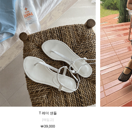
T 레더 샌들
[재입고]
￦39,000