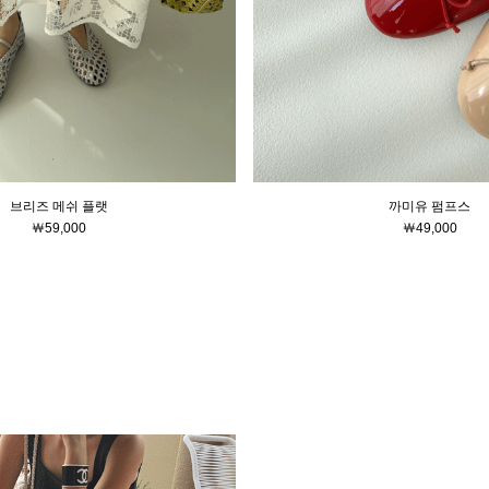
브리즈 메쉬 플랫
까미유 펌프스
￦59,000
￦49,000