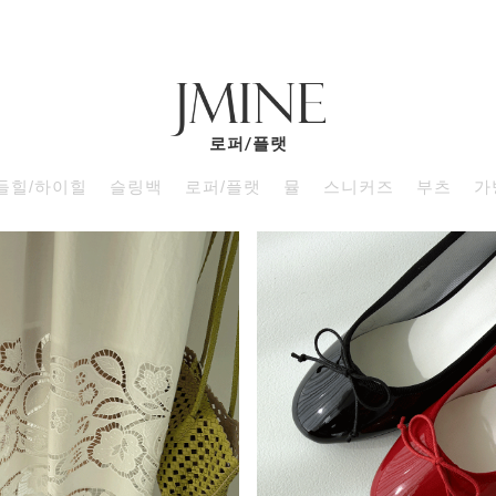
로퍼/플랫
들힐/하이힐
슬링백
로퍼/플랫
뮬
스니커즈
부츠
가