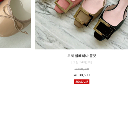
로저 발레리나 플랫
[크림 240한족]
￦198,000
￦138,600