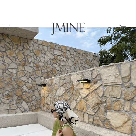
(
0
)