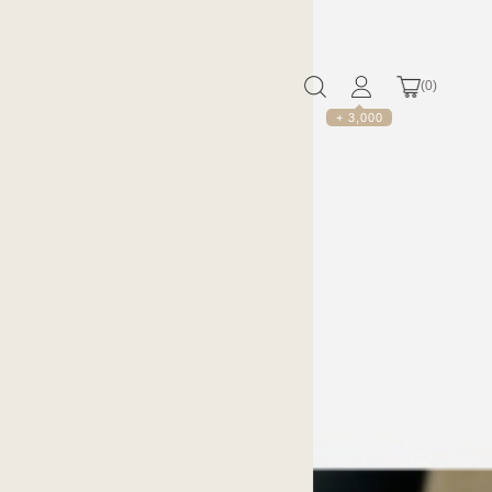
(
0
)
+ 3,000