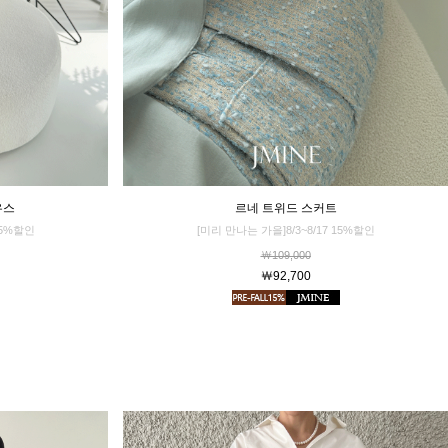
르네 트위드 스커트
우스
[미리 만나는 가을]8/3~8/17 15%할인
15%할인
￦109,000
￦92,700