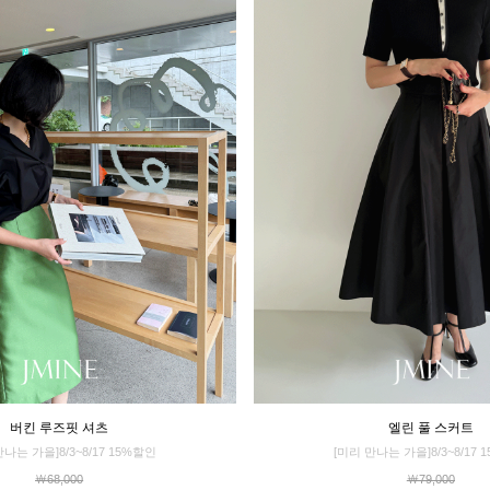
버킨 루즈핏 셔츠
엘린 풀 스커트
만나는 가을]8/3~8/17 15%할인
[미리 만나는 가을]8/3~8/17 
￦68,000
￦79,000