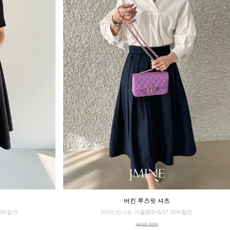
버킨 루즈핏 셔츠
15%할인
[미리 만나는 가을]8/3~8/17 15%할인
￦68,000