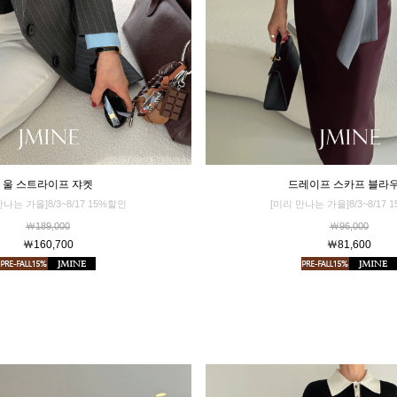
드레이프 스카프 블라
울 스트라이프 쟈켓
[미리 만나는 가을]8/3~8/17 
만나는 가을]8/3~8/17 15%할인
￦96,000
￦189,000
￦81,600
￦160,700