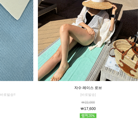
자수 레이스 로브
[바로발송]
바로발송!!
￦22,000
￦17,600