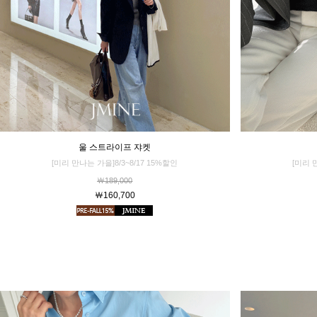
울 스트라이프 쟈켓
[미리 
[미리 만나는 가을]8/3~8/17 15%할인
￦189,000
￦160,700