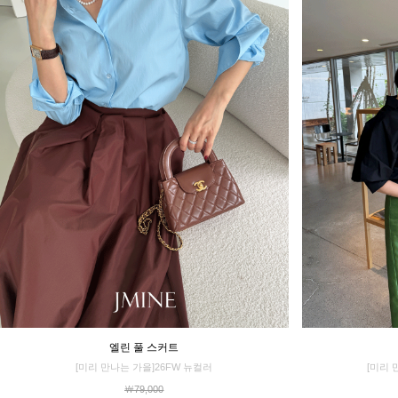
엘린 풀 스커트
[미리 만나는 가을]26FW 뉴컬러
[미리 
￦79,000