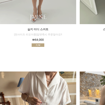
실키 미디 스커트
[전사이즈 리오더중]업댓즉시 주문많아요!!
￦64,000