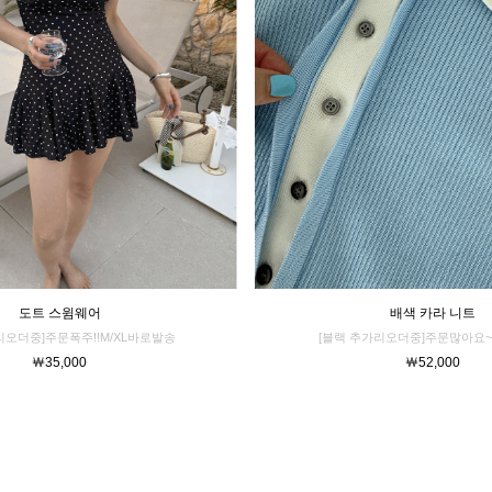
배색 카라 니트
도트 스윔웨어
[블랙 추가리오더중]주문많아요~
리오더중]주문폭주!!M/XL바로발송
￦52,000
￦35,000