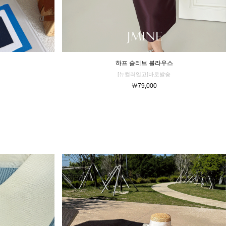
하프 슬리브 블라우스
[뉴컬러입고]바로발송
￦79,000