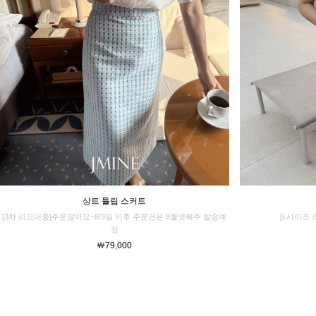
상트 튤립 스커트
[3차 리오더중]주문많아요~8/3일 이후 주문건은 8월넷째주 발송예
[L사이즈 
정
￦79,000