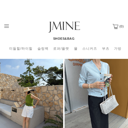
(
0
)
SHOES&BAG
미들힐/하이힐
슬링백
로퍼/플랫
뮬
스니커즈
부츠
가방