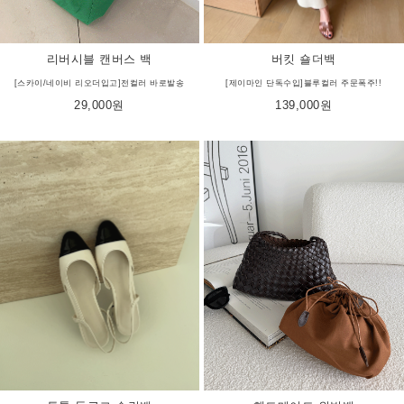
리버시블 캔버스 백
버킷 숄더백
[스카이/네이비 리오더입고]전컬러 바로발송
[제이마인 단독수입]블루컬러 주문폭주!!
29,000원
139,000원