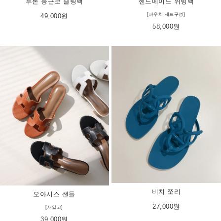
핸드메이드 위빙백
투톤 둥근코 슬링백
[파우치 세트구성]
49,000원
58,000원
비치 쪼리
오아시스 샌들
27,000원
[재입고]
39,000원