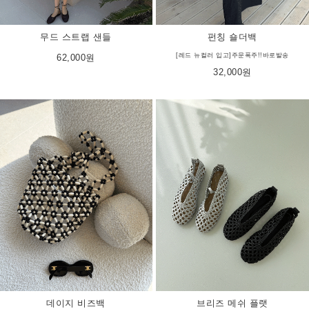
펀칭 숄더백
무드 스트랩 샌들
[레드 뉴컬러 입고]주문폭주!!바로발송
62,000원
32,000원
데이지 비즈백
브리즈 메쉬 플랫