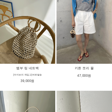
뱀부 링 네트백
키튼 쪼리 뮬
[아이보리 재입고]바로발송
47,000원
39,000원