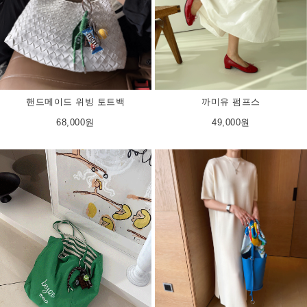
핸드메이드 위빙 토트백
까미유 펌프스
68,000원
49,000원