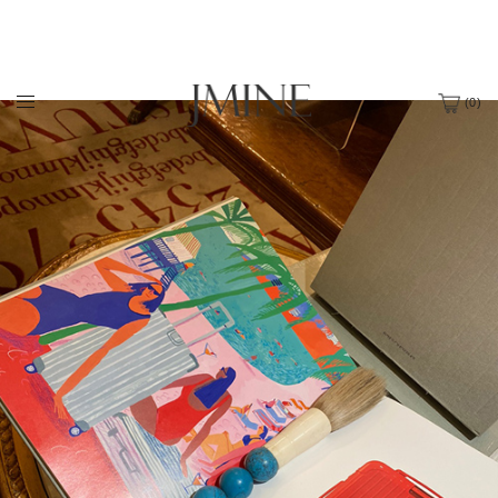
(
0
)