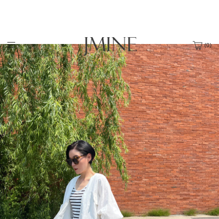
(
0
)