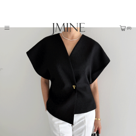
(
0
)