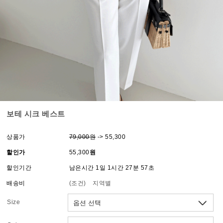
보테 시크 베스트
상품가
79,000원
-> 55,300
할인가
55,300
원
할인기간
남은시간 1일 1시간 27분 57초
배송비
(조건)
지역별
Size