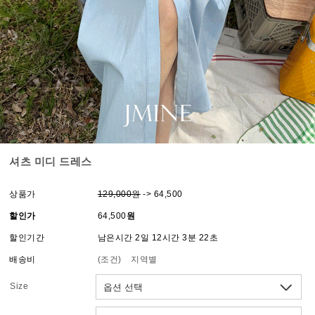
셔츠 미디 드레스
상품가
129,000원
-> 64,500
할인가
64,500
원
할인기간
남은시간 2일 12시간 3분 22초
배송비
(조건)
지역별
Size