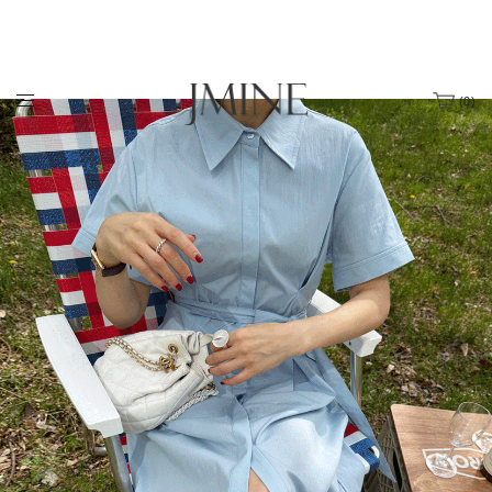
(
0
)