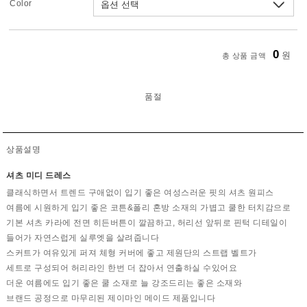
Color
0
원
총 상품 금액
품절
상품설명
셔츠 미디 드레스
클래식하면서 트렌드 구애없이 입기 좋은 여성스러운 핏의 셔츠 원피스
여름에 시원하게 입기 좋은 코튼&폴리 혼방 소재의 가볍고 쿨한 터치감으로
기본 셔츠 카라에 전면 히든버튼이 깔끔하고, 허리선 앞뒤로 핀턱 디테일이
들어가 자연스럽게 실루엣을 살려줍니다
스커트가 여유있게 퍼져 체형 커버에 좋고 제원단의 스트랩 벨트가
세트로 구성되어 허리라인 한번 더 잡아서 연출하실 수있어요
더운 여름에도 입기 좋은 쿨 소재로 늘 강조드리는 좋은 소재와
브랜드 공정으로 마무리된 제이마인 메이드 제품입니다