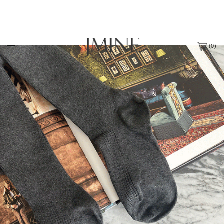
(
0
)