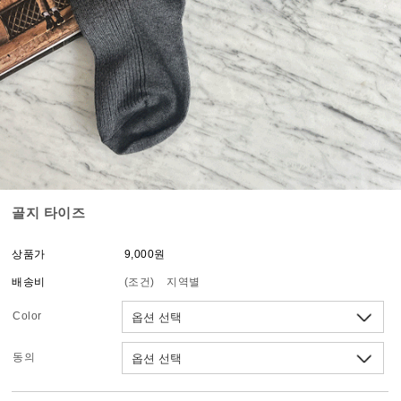
골지 타이즈
상품가
9,000원
배송비
(조건)
지역별
Color
동의