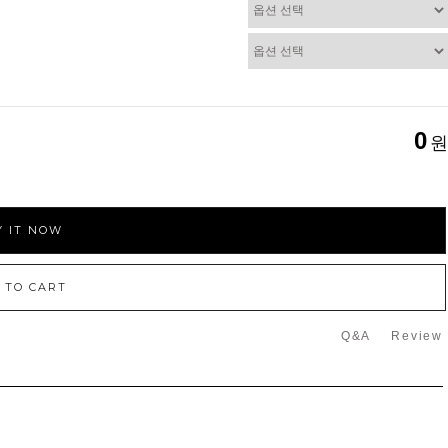
0
원
 IT NOW
 TO CART
Q&A
Review