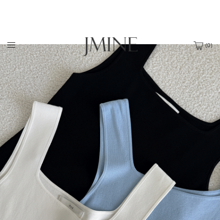
(
0
)