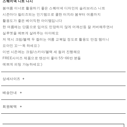
스퀘어넥 니트 나시
봄여름 이너로 활용하기 좋은 스퀘어넥 디자인의 슬리브리스 니트
시즌마다 릴리즈되는 인기템으로 쿨한 터치라 봄부터 여름까지
활용도가 좋은 베이직한 아이템입니다
한 여름에는 단품으로 입어도 민망하지 않게 어깨선등 잘 커버해주면서
실루엣을 예쁘게 살려주는 아이에요
저 역시 크림/블랙 두 컬러는 여름 교복일 정도로 활용도 만점 템이니
요아인 꼬~~옥 하세요:)
이번 시즌에는 크림/스카이/블랙 세 컬러 진행해요
FREE사이즈 제품으로 텐션이 좋아 55~66반 분들
예쁘게 피팅 가능하세요:)
상세사이즈
+
배송안내
+
회원혜택
+