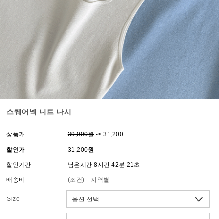
스퀘어넥 니트 나시
상품가
39,000원
-> 31,200
할인가
31,200
원
할인기간
남은시간 8시간 42분 21초
배송비
(조건)
지역별
Size