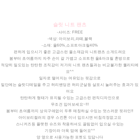
슬릿 니트 팬츠
-사이즈: FREE
-색상: 아이보리,라떼,블랙
-소재: 울60%,소프트아크릴40%
편하게 입으시기 좋은 고급스런 울소재감의 니트팬츠 소개드려요
봄부터 초여름까지 자주 손이 갈 가볍고 소프트한 울&아크릴 혼방으로
적당히 밀도있는 탄탄한 조직감이 저가의 니트 팬츠들과는 비교불가한 퀄리티에
요^^
일자로 떨어지는 여유있는 핏감으로
밑단에는 슬릿디테일을 주고 허리밴딩은 허리군살등 살포시 눌러주는 효과가 있
어요
탄탄하게 형태가 유지될 수있는 고급스런 편직디자인으로
무조건 입어보세요~!!!
봄부터 초여름까지 상의구애없이 두루 매칭하실 수있는 멋스러운 핏라인!!
아이보리컬러의 경우 스킨톤 이너 입으시면 비침걱정없고요
스니커즈등 플랫한 슈즈와 착용하셔도 끌림없이 입으실 수있는
기장이라 더욱 맘에 들어요^^
양 옆으로 사용가능한 포켓도 있답니다