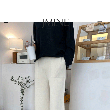
(
0
)