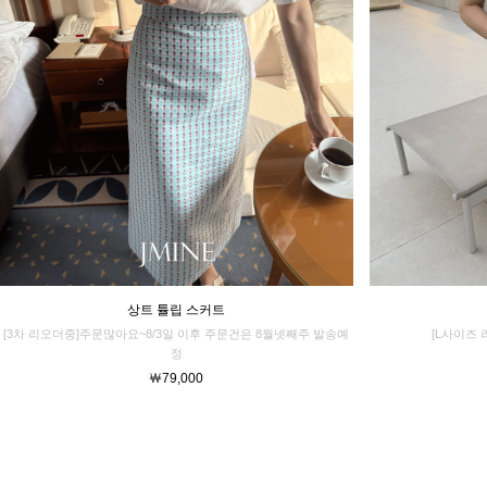
상트 튤립 스커트
[3차 리오더중]주문많아요~8/3일 이후 주문건은 8월넷째주 발송예
[L사이즈 
정
￦79,000