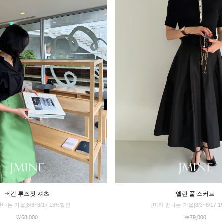
버킨 루즈핏 셔츠
엘린 풀 스커트
만나는 가을]8/3~8/17 15%할인
[미리 만나는 가을]8/3~8/17 
￦68,000
￦79,000