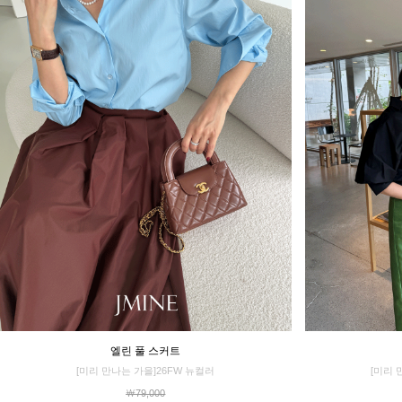
엘린 풀 스커트
[미리 만나는 가을]26FW 뉴컬러
[미리 
￦79,000