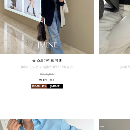
울 스트라이프 쟈켓
[미리 
[미리 만나는 가을]8/3~8/17 15%할인
￦189,000
￦160,700