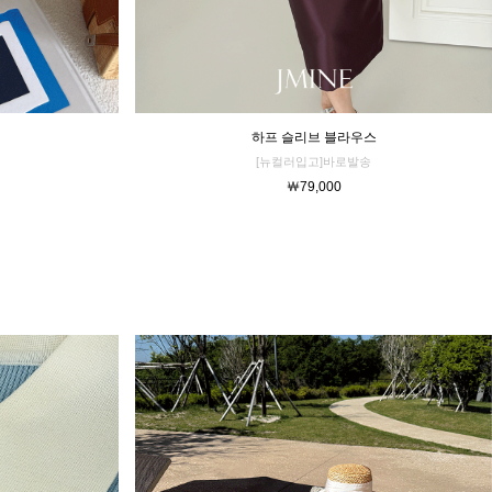
하프 슬리브 블라우스
[뉴컬러입고]바로발송
￦79,000