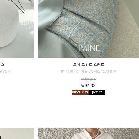
르네 트위드 스커트
우스
[미리 만나는 가을]8/3~8/17 15%할인
15%할인
￦109,000
￦92,700