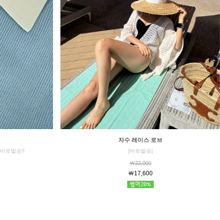
자수 레이스 로브
[바로발송]
바로발송!!
￦22,000
￦17,600