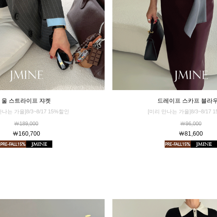
드레이프 스카프 블라
울 스트라이프 쟈켓
[미리 만나는 가을]8/3~8/17 
만나는 가을]8/3~8/17 15%할인
￦96,000
￦189,000
￦81,600
￦160,700