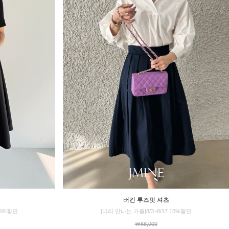
버킨 루즈핏 셔츠
15%할인
[미리 만나는 가을]8/3~8/17 15%할인
￦68,000