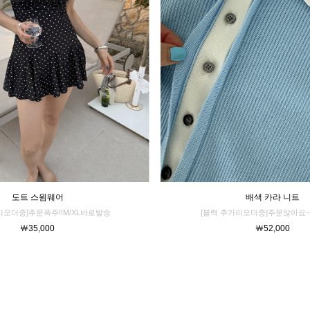
배색 카라 니트
도트 스윔웨어
[블랙 추가리오더중]주문많아요~
리오더중]주문폭주!!M/XL바로발송
￦52,000
￦35,000