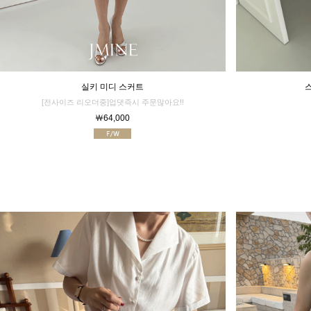
실키 미디 스커트
[전사이즈 리오더중]업댓즉시 주문많아요!!
￦64,000