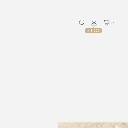
(
0
)
+ 3,000