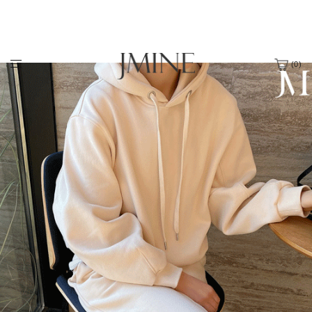
(
0
)