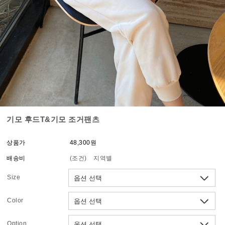
기모 후드T&기모 조거팬츠
상품가
48,300원
배송비
(조건)
지역별
Size
Color
Option