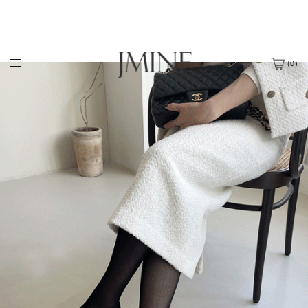
(
0
)