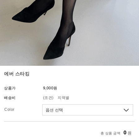
에버 스타킹
상품가
9,000원
배송비
(조건)
지역별
Color
0
원
총 상품 금액