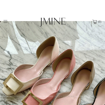
(
0
)