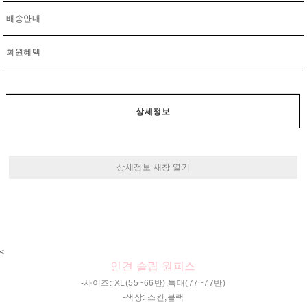
배송안내
회원혜택
상세정보
상세정보 새창 열기
<
인견 슬립 원피스
-사이즈: XL(55~66반),특대(77~77반)
-색상: 스킨,블랙