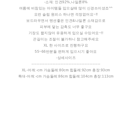
-소재: 인견92%,나일론8%
여름에 비침있는 아이템들 입으실때 많이 신경쓰이셨죠^^
요런 슬립 원피스 하나면 걱정없어요~!!
보드라우면서 텐션좋은 인견&나일론 소재감으로
피부에 닿는 감촉도 너무 좋구요
기장도 짧지않아 유용하게 입으실 수있어요~!!
끈길이는 조절이 불가하니 참고해주세요
XL 한 사이즈로 진행하구요
55~66반분들 편하게 입으시기 좋아요
-상세사이즈
----------------------------------------------------
XL-어깨:-cm 가슴둘레:80cm 힙둘레:92cm 총장:93cm
특대-어깨:-cm 가슴둘레:86cm 힙둘레:104cm 총장:113cm