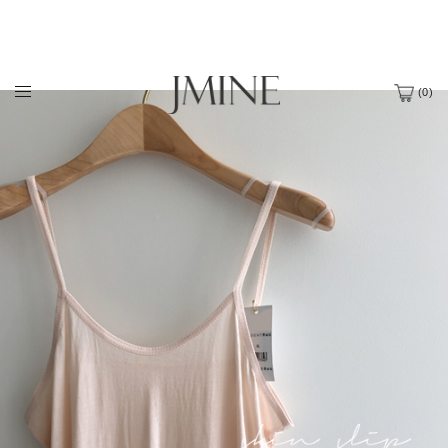
(
0
)