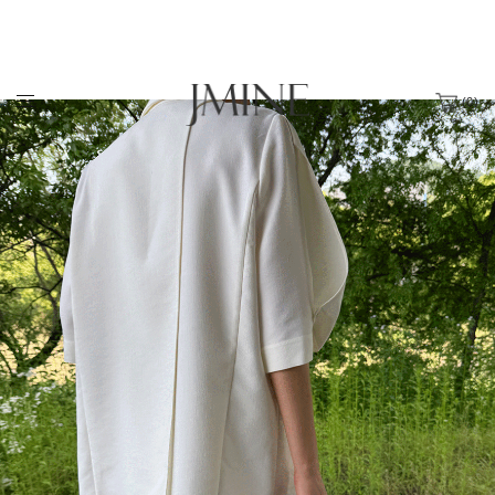
(
0
)