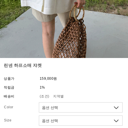
린넨 하프소매 쟈켓
상품가
159,000원
적립금
1%
배송비
(조건)
지역별
Color
Size