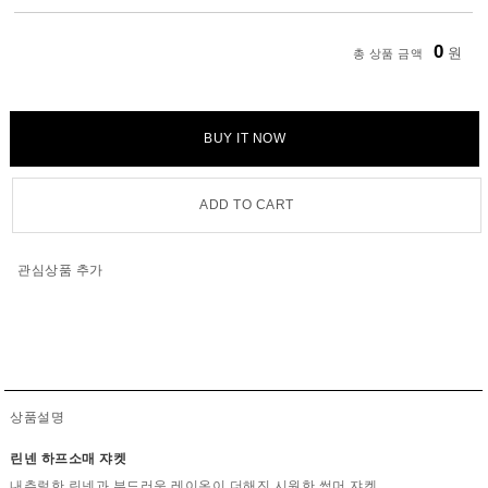
0
원
총 상품 금액
BUY IT NOW
ADD TO CART
관심상품 추가
상품설명
린넨 하프소매 쟈켓
내추럴한 린넨과 부드러운 레이온이 더해진 시원한 썸머 쟈켓