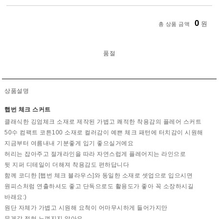
0
원
총 상품 금액
품절
상품설명
햅번 체크 스커트
클래식한 깅엄체크 소재로 제작된 가볍고 쾌적한 착용감의 플레어 스커트
50수 컴팩트 코튼100 소재로 컬러감이 예쁜 체크 패턴에 터치감이 시원해
지금부터 여름내내 기분좋게 입기 좋으실거에요
허리는 잡아주고 절개라인을 따라 자연스럽게 플레어지는 라인으로
뒷 지퍼 디테일이 더해져 착용감도 편하답니다
함께 코디한 [햅번 체크 블라우스]와 동일한 소재로 셋업으로 입으시면
원피스처럼 연출하셔도 좋고 단독으로도 활용도가 좋아 꼭 소장하시길
바래요:)
원단 자체가 가볍고 시원해 요척이 어마무시하게 들어가지만
무게감 전혀 느껴지지 않아요