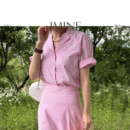
(
0
)