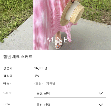
햅번 체크 스커트
상품가
96,000원
적립금
1%
배송비
(조건)
지역별
Color
Size