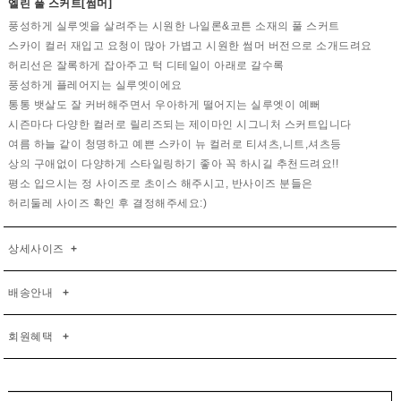
엘린 풀 스커트[썸머]
풍성하게 실루엣을 살려주는 시원한 나일론&코튼 소재의 풀 스커트
스카이 컬러 재입고 요청이 많아 가볍고 시원한 썸머 버전으로 소개드려요
허리선은 잘록하게 잡아주고 턱 디테일이 아래로 갈수록
풍성하게 플레어지는 실루엣이에요
통통 뱃살도 잘 커버해주면서 우아하게 떨어지는 실루엣이 예뻐
시즌마다 다양한 컬러로 릴리즈되는 제이마인 시그니처 스커트입니다
여름 하늘 같이 청명하고 예쁜 스카이 뉴 컬러로 티셔츠,니트,셔츠등
상의 구애없이 다양하게 스타일링하기 좋아 꼭 하시길 추천드려요!!
평소 입으시는 정 사이즈로 초이스 해주시고, 반사이즈 분들은
허리둘레 사이즈 확인 후 결정해주세요:)
상세사이즈
+
배송안내
+
회원혜택
+