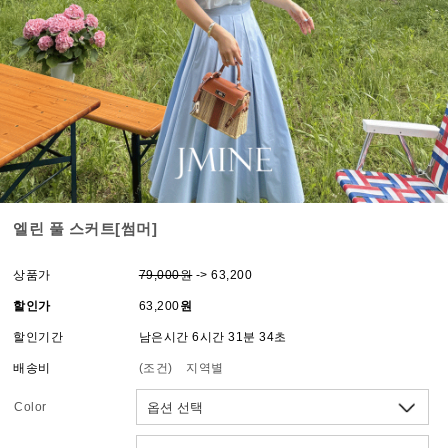
엘린 풀 스커트[썸머]
상품가
79,000원
-> 63,200
할인가
63,200
원
할인기간
남은시간 6시간 31분 34초
배송비
(조건)
지역별
Color