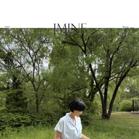
(
0
)