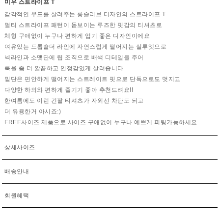
미우 스트라이프 T
감각적인 무드를 살려주는 롱슬리브 디자인의 스트라이프 T
멀티 스트라이프 패턴이 돋보이는 루즈한 핏감의 티셔츠로
체형 구애없이 누구나 편하게 입기 좋은 디자인이에요
여유있는 드롭숄더 라인에 자연스럽게 떨어지는 실루엣으로
넥라인과 소맷단에 립 조직으로 배색 디테일을 주어
룩을 좀 더 깔끔하고 안정감있게 살려줍니다
밑단은 편안하게 떨어지는 스트레이트 핏으로 단독으로도 멋지고
다양한 하의와 편하게 즐기기 좋아 추천드려요!!
한여름에도 이런 긴팔 티셔츠가 자외선 차단도 되고
더 유용한거 아시죠:)
FREE사이즈 제품으로 사이즈 구애없이 누구나 예쁘게 피팅가능하세요
상세사이즈
배송안내
회원혜택