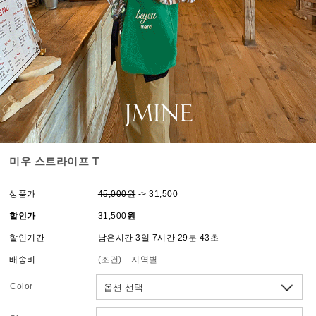
미우 스트라이프 T
상품가
45,000원
-> 31,500
할인가
31,500
원
할인기간
남은시간 3일 7시간 29분 43초
배송비
(조건)
지역별
Color