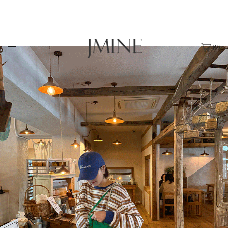
(
0
)