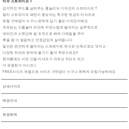
미우 스트라이프 T
감각적인 무드를 살려주는 롱슬리브 디자인의 스트라이프 T
멀티 스트라이프 패턴이 돋보이는 루즈한 핏감의 티셔츠로
체형 구애없이 누구나 편하게 입기 좋은 디자인이에요
여유있는 드롭숄더 라인에 자연스럽게 떨어지는 실루엣으로
넥라인과 소맷단에 립 조직으로 배색 디테일을 주어
룩을 좀 더 깔끔하고 안정감있게 살려줍니다
밑단은 편안하게 떨어지는 스트레이트 핏으로 단독으로도 멋지고
다양한 하의와 편하게 즐기기 좋아 추천드려요!!
한여름에도 이런 긴팔 티셔츠가 자외선 차단도 되고
더 유용한거 아시죠:)
FREE사이즈 제품으로 사이즈 구애없이 누구나 예쁘게 피팅가능하세요
상세사이즈
배송안내
회원혜택