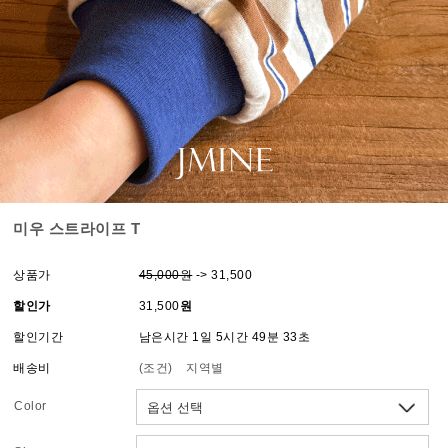
미우 스트라이프 T
상품가
45,000원
-> 31,500
할인가
31,500
원
할인기간
남은시간 1일 5시간 49분 33초
배송비
(조건)
지역별
Color