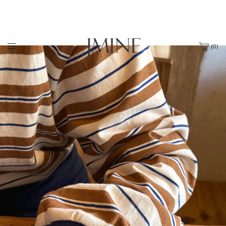
(
0
)