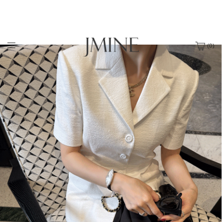
(
0
)