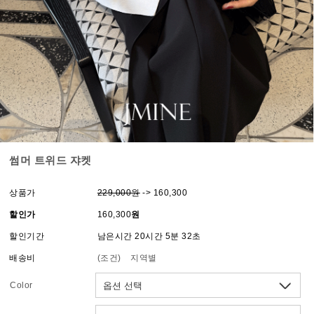
썸머 트위드 쟈켓
상품가
229,000원
-> 160,300
할인가
160,300
원
할인기간
남은시간 20시간 5분 32초
배송비
(조건)
지역별
Color