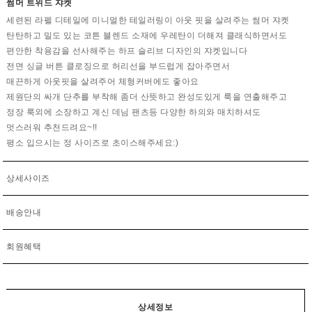
썸머 트위드 쟈켓
세련된 라펠 디테일에 미니멀한 테일러링이 아웃 핏을 살려주는 썸머 쟈켓
탄탄하고 밀도 있는 코튼 블렌드 소재에 우레탄이 더해져 클래식하면서도
편안한 착용감을 선사해주는 하프 슬리브 디자인의 쟈켓입니다
전면 싱글 버튼 클로징으로 허리선을 부드럽게 잡아주면서
매끈하게 아웃핏을 살려주어 체형커버에도 좋아요
제원단의 싸개 단추를 부착해 좀더 산뜻하고 완성도있게 룩을 연출해주고
정장 룩외에 소장하고 계신 데님 팬츠등 다양한 하의와 매치하셔도
멋스러워 추천드려요~!!
평소 입으시는 정 사이즈로 초이스해주세요:)
상세사이즈
배송안내
회원혜택
상세정보