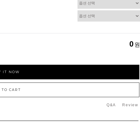
0
원
 IT NOW
 TO CART
Q&A
Review