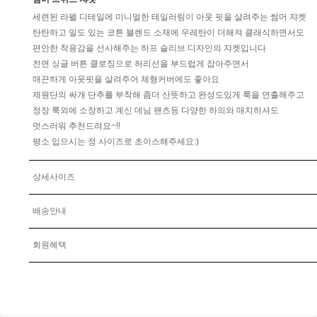
세련된 라펠 디테일에 미니멀한 테일러링이 아웃 핏을 살려주는 썸머 쟈켓
탄탄하고 밀도 있는 코튼 블렌드 소재에 우레탄이 더해져 클래식하면서도
편안한 착용감을 선사해주는 하프 슬리브 디자인의 쟈켓입니다
전면 싱글 버튼 클로징으로 허리선을 부드럽게 잡아주면서
매끈하게 아웃핏을 살려주어 체형커버에도 좋아요
제원단의 싸개 단추를 부착해 좀더 산뜻하고 완성도있게 룩을 연출해주고
정장 룩외에 소장하고 계신 데님 팬츠등 다양한 하의와 매치하셔도
멋스러워 추천드려요~!!
평소 입으시는 정 사이즈로 초이스해주세요:)
상세사이즈
배송안내
회원혜택