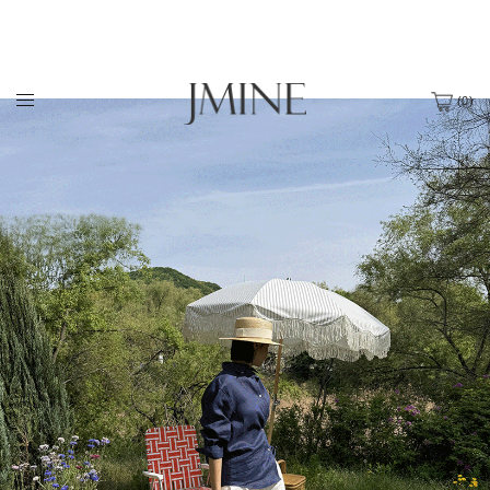
(
0
)