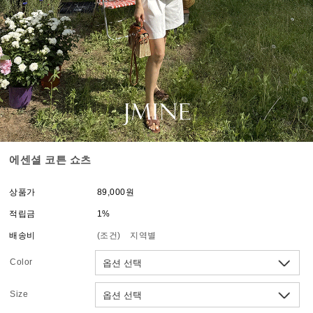
에센셜 코튼 쇼츠
상품가
89,000원
적립금
1%
배송비
(조건)
지역별
Color
Size