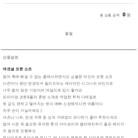
0
원
총 상품 금액
품절
상품설명
에센셜 코튼 쇼츠
썸머 룩에 빠질 수 없는 클래식하면서도 심플한 라인의 코튼 쇼츠
시즌마다 원단 변경되어 릴리즈되는 제이마인 시그니처 라인으로
너무 짧지 않은 기장이라 데일리로 입기 좋아요
프리미엄 코튼&폴리 혼방 소재로 작업한 투턱 디테일로
핏 감도 편하고 떨어지는 핏이 예뻐 소장해두시면 여름마다
자주 손이 가실꺼에요:)
셔츠나 니트, 린넨 자켓 등 상의 구애없이 코디하기 좋아 추천드려요
썸머 시즌 꼭 필요한 퓨어한 톤의 아이보리와 컬러매치하기 좋은 베이지
두 컬러로 진행해요
정사이즈로 초이스해 주시고, 반 사이즈 분들은 한 사이즈업 추천드려요