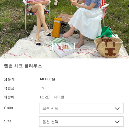
햅번 체크 블라우스
상품가
68,000원
적립금
1%
배송비
(조건)
지역별
Color
Size