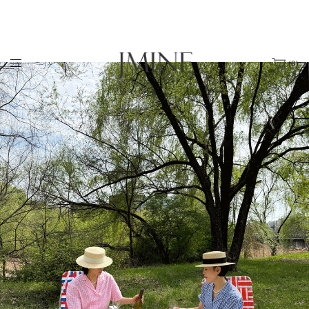
(
0
)