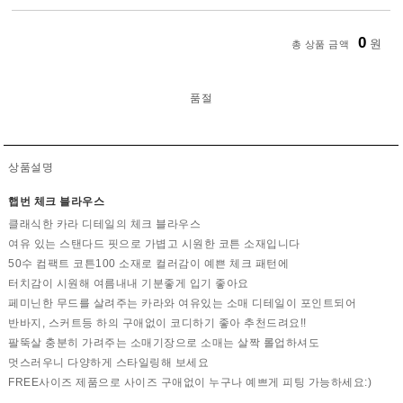
0
원
총 상품 금액
품절
상품설명
햅번 체크 블라우스
클래식한 카라 디테일의 체크 블라우스
여유 있는 스탠다드 핏으로 가볍고 시원한 코튼 소재입니다
50수 컴팩트 코튼100 소재로 컬러감이 예쁜 체크 패턴에
터치감이 시원해 여름내내 기분좋게 입기 좋아요
페미닌한 무드를 살려주는 카라와 여유있는 소매 디테일이 포인트되어
반바지, 스커트등 하의 구애없이 코디하기 좋아 추천드려요!!
팔뚝살 충분히 가려주는 소매기장으로 소매는 살짝 롤업하셔도
멋스러우니 다양하게 스타일링해 보세요
FREE사이즈 제품으로 사이즈 구애없이 누구나 예쁘게 피팅 가능하세요:)