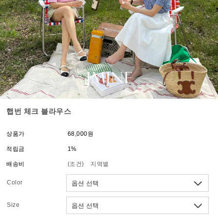
햅번 체크 블라우스
상품가
68,000원
적립금
1%
배송비
(조건)
지역별
Color
Size