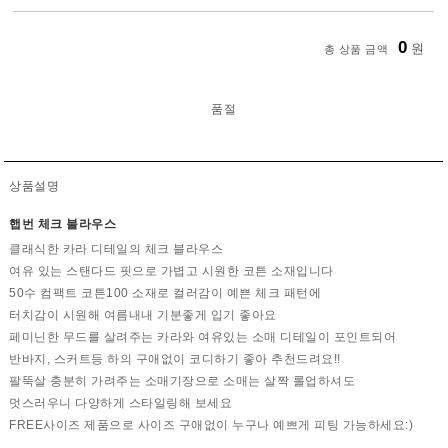
0
원
총 상품 금액
품절
상품설명
햅번 체크 블라우스
클래식한 카라 디테일의 체크 블라우스
여유 있는 스탠다드 핏으로 가볍고 시원한 코튼 소재입니다
50수 컴팩트 코튼100 소재로 컬러감이 예쁜 체크 패턴에
터치감이 시원해 여름내내 기분좋게 입기 좋아요
페미닌한 무드를 살려주는 카라와 여유있는 소매 디테일이 포인트되어
반바지, 스커트등 하의 구애없이 코디하기 좋아 추천드려요!!
팔뚝살 충분히 가려주는 소매기장으로 소매는 살짝 롤업하셔도
멋스러우니 다양하게 스타일링해 보세요
FREE사이즈 제품으로 사이즈 구애없이 누구나 예쁘게 피팅 가능하세요:)