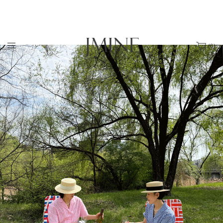
(
0
)