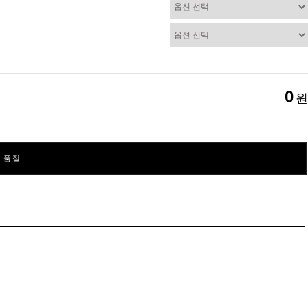
0
원
품절