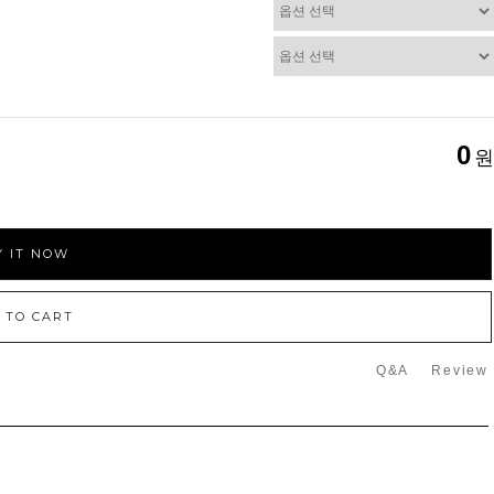
0
원
 IT NOW
 TO CART
Q&A
Review