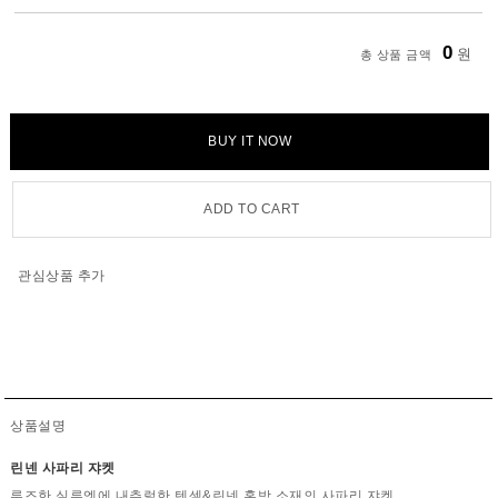
0
원
총 상품 금액
BUY IT NOW
ADD TO CART
관심상품 추가
상품설명
린넨 사파리 쟈켓
루즈한 실루엣에 내츄럴한 텐셀&린넨 혼방 소재의 사파리 쟈켓