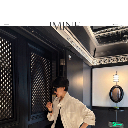
(
0
)