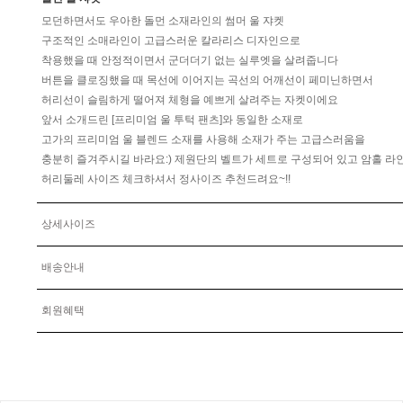
모던하면서도 우아한 돌먼 소재라인의 썸머 울 쟈켓
구조적인 소매라인이 고급스러운 칼라리스 디자인으로
착용했을 때 안정적이면서 군더더기 없는 실루엣을 살려줍니다
버튼을 클로징했을 때 목선에 이어지는 곡선의 어깨선이 페미닌하면서
허리선이 슬림하게 떨어져 체형을 예쁘게 살려주는 자켓이에요
앞서 소개드린 [프리미엄 울 투턱 팬츠]와 동일한 소재로
고가의 프리미엄 울 블렌드 소재를 사용해 소재가 주는 고급스러움을
충분히 즐겨주시길 바라요:) 제원단의 벨트가 세트로 구성되어 있고 암홀 라
허리둘레 사이즈 체크하셔서 정사이즈 추천드려요~!!
상세사이즈
배송안내
회원혜택