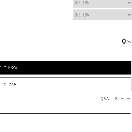
0
원
Y IT NOW
 TO CART
Q&A
Review