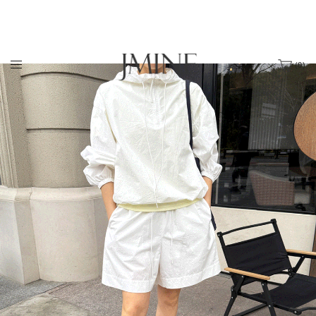
(
0
)