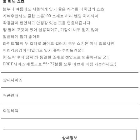
쿨 밴딩 쇼츠
봄부터 여름에도 시원하게 입기 좋은 쾌적한 터치감의 쇼츠
가벼우면서도 쿨한 코튼100 소재로 허리 밴딩 처리되어
착용감이 편안하고 안정감 있는 핏을 연출해줍니다
양 옆에 포켓이 있어 실용적이고, 기장이 너무 짧지 않아
깔끔하게 입기 좋아요
화이트/블랙 두 컬러로 화이트 컬러의 경우 스킨톤 이너 입으시면
비침걱정없이 데일리로 입기 좋아 추천드려요!!
[아노락 후디 점퍼]와 동일한 소재로 셋업으로 연출하셔도 굿!!
FREE사이즈 제품으로 55~77분들 모두 예쁘게 피팅 가능하세요:)
상세사이즈
배송안내
회원혜택
상세정보