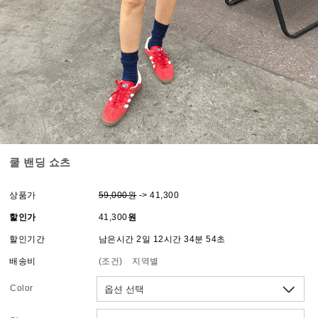
쿨 밴딩 쇼츠
상품가
59,000원
-> 41,300
할인가
41,300
원
할인기간
남은시간 2일 12시간 34분 54초
배송비
(조건)
지역별
Color