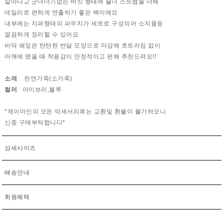
살아나고 군더더기없는 버킷 형태에 숄더 스트랩을 더해
데일리로 편하게 연출하기 좋은 백이에요
내부에는 지퍼형태의 파우치가 세트로 구성되어 소지품등
깔끔하게 정리할 수 있어요
바닥 쉐잎은 탄탄한 반달 모양으로 마감해 흐트러짐 없이
어깨에 맸을 때 착용감이 안정적이고 편해 추천드려요!!
소재
천연가죽(소가죽)
컬러
아이보리,블루
*제이마인의 모든 악세서리류는 교환및 환불이 불가하오니
신중 구매부탁합니다*
상세사이즈
배송안내
회원혜택