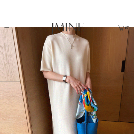
(
0
)