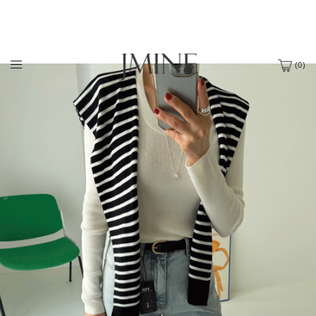
(
0
)