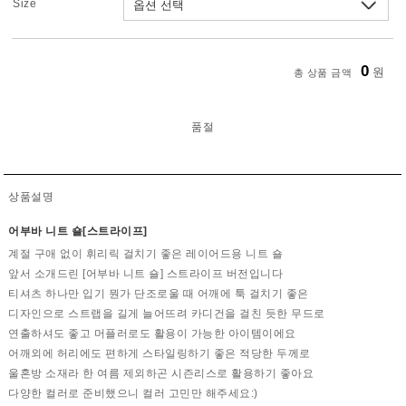
Size
0
원
총 상품 금액
품절
상품설명
어부바 니트 숄[스트라이프]
계절 구애 없이 휘리릭 걸치기 좋은 레이어드용 니트 숄
앞서 소개드린 [어부바 니트 숄] 스트라이프 버전입니다
티셔츠 하나만 입기 뭔가 단조로울 때 어깨에 툭 걸치기 좋은
디자인으로 스트랩을 길게 늘어뜨려 카디건을 걸친 듯한 무드로
연출하셔도 좋고 머플러로도 활용이 가능한 아이템이에요
어깨외에 허리에도 편하게 스타일링하기 좋은 적당한 두께로
울혼방 소재라 한 여름 제외하곤 시즌리스로 활용하기 좋아요
다양한 컬러로 준비했으니 컬러 고민만 해주세요:)