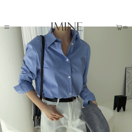
(
0
)