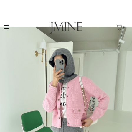
(
0
)