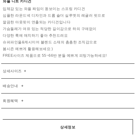
와플 니트 카디건
입체감 있는 와플 짜임이 돋보이는 스프링 카디건
심플한 라운드넥 디자인과 드롭 숄더 실루엣의 레귤러 핏으로
깔끔한 아웃핏이 연출되는 카디건입니다
가슴둘레가 여유 있는 적당한 길이감으로 하의 구애없이
다양한 룩에 매치하기 좋아 추천드려요
슈퍼파인울&캐시미어 블렌드 소재의 촘촘한 조직감으로
봄시즌 예쁘게 활용해보세요:)
FREE사이즈 제품으로 55~66반 분들 예쁘게 피팅가능하세요!
상세사이즈
+
배송안내
+
회원혜택
+
상세정보