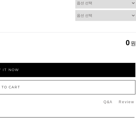
0
원
 IT NOW
 TO CART
Q&A
Review