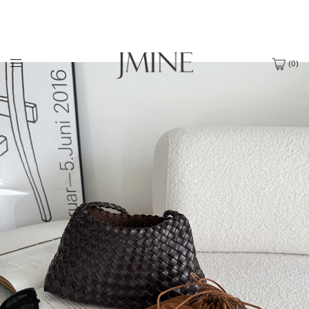
(
0
)