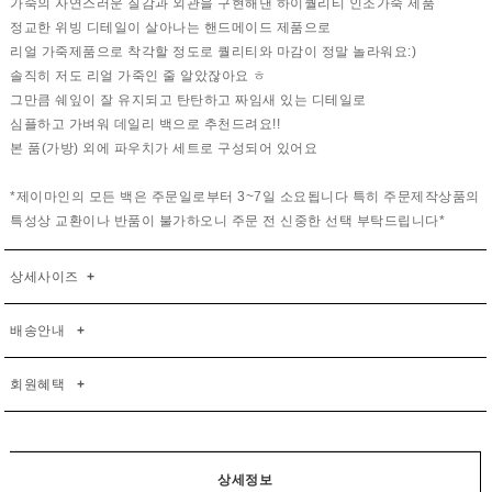
가죽의 자연스러운 질감과 외관을 구현해낸 하이퀄리티 인조가죽 제품
정교한 위빙 디테일이 살아나는 핸드메이드 제품으로
리얼 가죽제품으로 착각할 정도로 퀄리티와 마감이 정말 놀라워요:)
솔직히 저도 리얼 가죽인 줄 알았잖아요 ㅎ
그만큼 쉐잎이 잘 유지되고 탄탄하고 짜임새 있는 디테일로
심플하고 가벼워 데일리 백으로 추천드려요!!
본 품(가방) 외에 파우치가 세트로 구성되어 있어요
*제이마인의 모든 백은 주문일로부터 3~7일 소요됩니다 특히 주문제작상품의
특성상 교환이나 반품이 불가하오니 주문 전 신중한 선택 부탁드립니다*
상세사이즈
+
배송안내
+
회원혜택
+
상세정보