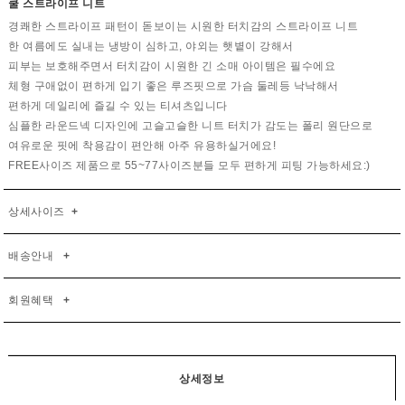
쿨 스트라이프 니트
경쾌한 스트라이프 패턴이 돋보이는 시원한 터치감의 스트라이프 니트
한 여름에도 실내는 냉방이 심하고, 야외는 햇볕이 강해서
피부는 보호해주면서 터치감이 시원한 긴 소매 아이템은 필수에요
체형 구애없이 편하게 입기 좋은 루즈핏으로 가슴 둘레등 낙낙해서
편하게 데일리에 즐길 수 있는 티셔츠입니다
심플한 라운드넥 디자인에 고슬고슬한 니트 터치가 감도는 폴리 원단으로
여유로운 핏에 착용감이 편안해 아주 유용하실거에요!
FREE사이즈 제품으로 55~77사이즈분들 모두 편하게 피팅 가능하세요:)
상세사이즈
+
배송안내
+
회원혜택
+
상세정보