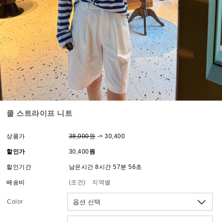
쿨 스트라이프 니트
상품가
38,000원
-> 30,400
할인가
30,400
원
할인기간
남은시간 8시간 57분 56초
배송비
(조건)
지역별
Color