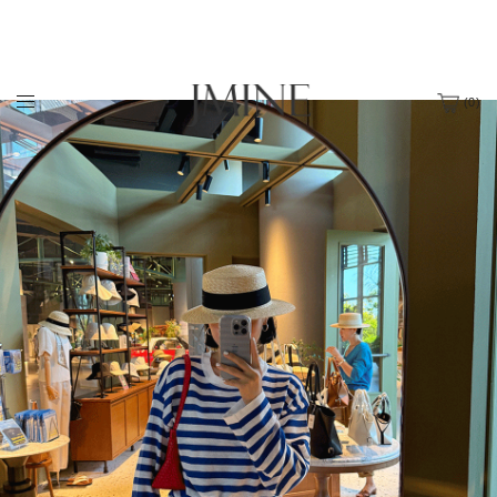
(
0
)