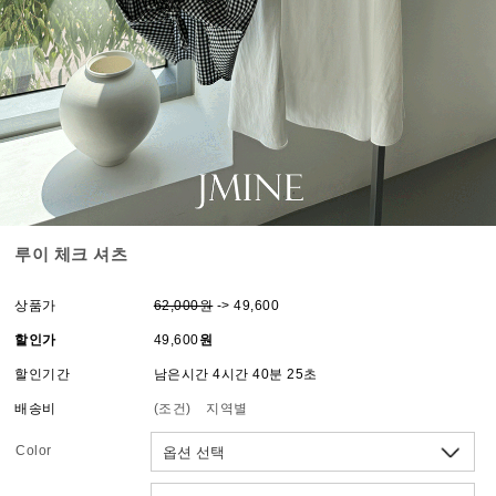
루이 체크 셔츠
상품가
62,000원
-> 49,600
할인가
49,600
원
할인기간
남은시간 4시간 40분 25초
배송비
(조건)
지역별
Color