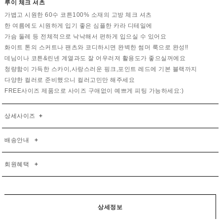
루이 체크 셔츠
가볍고 시원한 60수 코튼100% 소재의 고방 체크 셔츠
한 여름에도 시원하게 입기 좋은 심플한 카라 디테일에
가슴 둘레 등 전체적으로 낙낙해서 편하게 입으실 수 있어요
화이트 톤의 스커트나 팬츠와 코디하시면 완벽한 썸머 룩으로 완성!!
데님이나 코튼&린넨 계열과도 잘 어우러져 활용도가 좋으실꺼에요
청량함이 가득한 스카이,사랑스러운 핑크,포인트 레드에 기본 블랙까지
다양한 컬러로 준비했으니 컬러고민만 해주세요
FREE사이즈 제품으로 사이즈 구애없이 예쁘게 피팅 가능하세요:)
상세사이즈
+
배송안내
+
회원혜택
+
상세정보