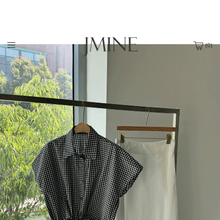
(
0
)