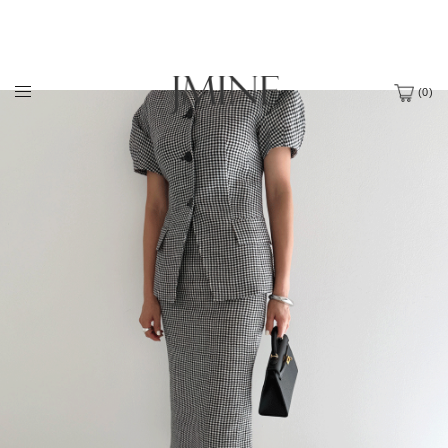
(
0
)