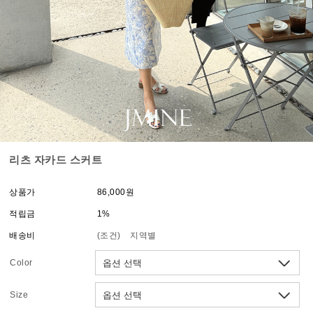
리츠 자카드 스커트
상품가
86,000원
적립금
1%
배송비
(조건)
지역별
Color
Size