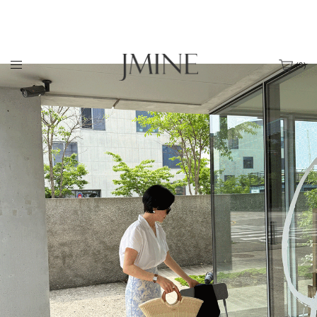
(
0
)