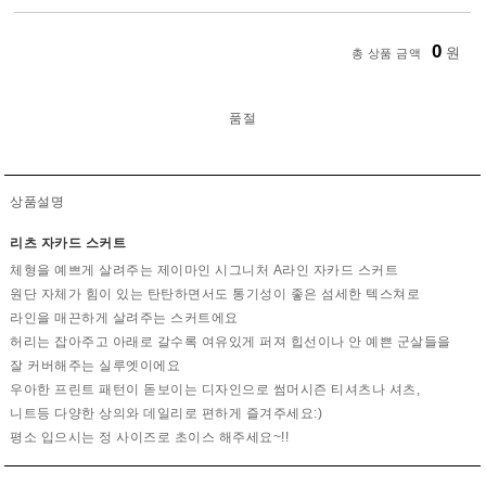
0
원
총 상품 금액
품절
상품설명
리츠 자카드 스커트
체형을 예쁘게 살려주는 제이마인 시그니처 A라인 자카드 스커트
원단 자체가 힘이 있는 탄탄하면서도 통기성이 좋은 섬세한 텍스쳐로
라인을 매끈하게 살려주는 스커트에요
허리는 잡아주고 아래로 갈수록 여유있게 퍼져 힙선이나 안 예쁜 군살들을
잘 커버해주는 실루엣이에요
우아한 프린트 패턴이 돋보이는 디자인으로 썸머시즌 티셔츠나 셔츠,
니트등 다양한 상의와 데일리로 편하게 즐겨주세요:)
평소 입으시는 정 사이즈로 초이스 해주세요~!!