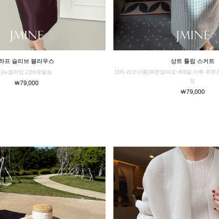
하프 슬리브 블라우스
상트 튤립 스커트
[뉴컬러입고]바로발송
[3차 리오더중]주문많아요~8/3일 이후 주
정
￦79,000
￦79,000