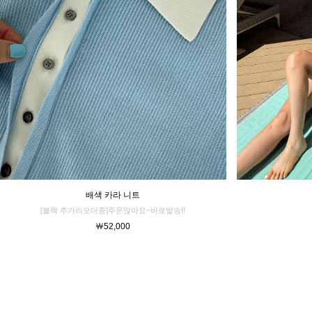
배색 카라 니트
[블랙 추가리오더중]주문많아요~바로발송!!
￦52,000