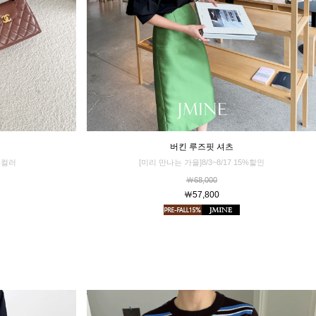
버킨 루즈핏 셔츠
뉴컬러
[미리 만나는 가을]8/3~8/17 15%할인
￦68,000
￦57,800