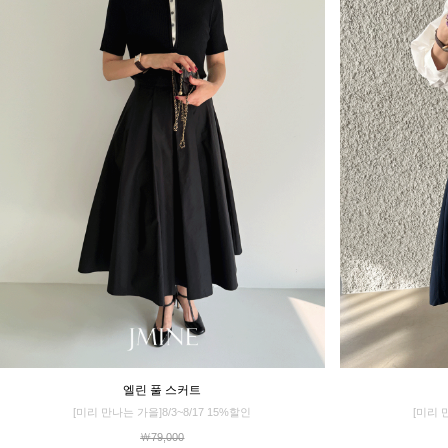
엘린 풀 스커트
[미리 만나는 가을]8/3~8/17 15%할인
[미리 
￦79,000