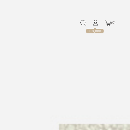
(
0
)
+ 3,000