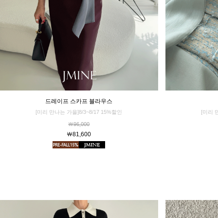
드레이프 스카프 블라우스
[미리 
[미리 만나는 가을]8/3~8/17 15%할인
￦96,000
￦81,600