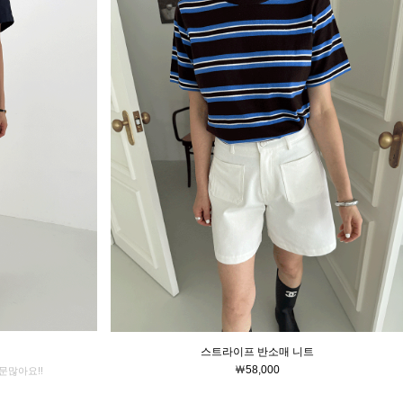
스트라이프 반소매 니트
￦58,000
문많아요!!