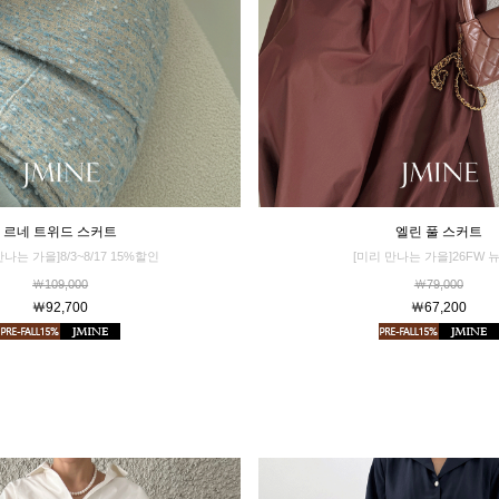
르네 트위드 스커트
엘린 풀 스커트
만나는 가을]8/3~8/17 15%할인
[미리 만나는 가을]26FW 
￦109,000
￦79,000
￦92,700
￦67,200