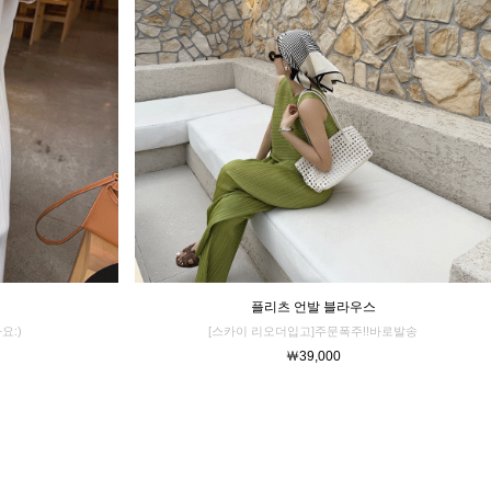
플리츠 언발 블라우스
[스카이 리오더입고]주문폭주!!바로발송
요:)
￦39,000