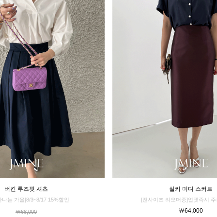
버킨 루즈핏 셔츠
실키 미디 스커트
만나는 가을]8/3~8/17 15%할인
[전사이즈 리오더중]업댓즉시 주
￦64,000
￦68,000