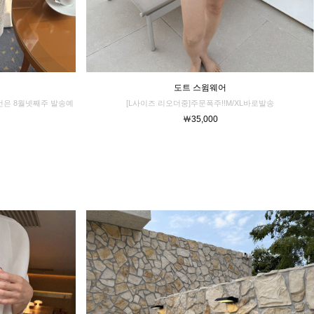
도트 스윔웨어
문건은 8월넷째주 발송예
[L사이즈 리오더중]주문폭주!!M/XL바로발송
￦35,000