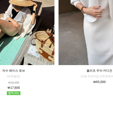
자수 레이스 로브
플리츠 우아 카디건
[바로발송]
[크림 리오더입고]주문많아
￦65,000
￦22,000
￦17,600