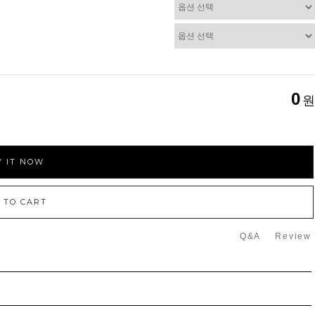
0
원
 IT NOW
 TO CART
Q&A
Review