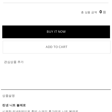
0
원
총 상품 금액
BUY IT NOW
ADD TO CART
관심상품 추가
상품설명
린넨 니트 볼레로
시원한 린넨&레이온 혼방 소재의 홀가먼트 니트 볼레로