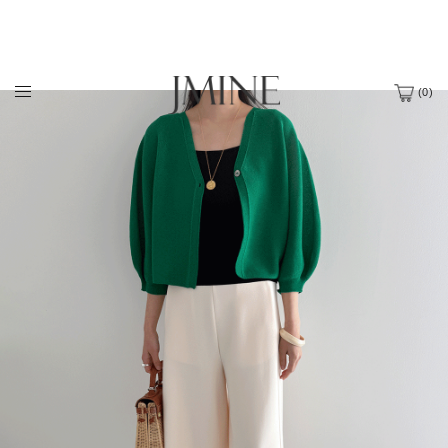
(
0
)