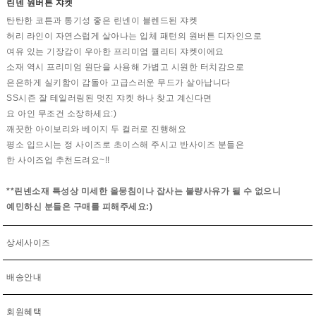
린넨 원버튼 쟈켓
탄탄한 코튼과 통기성 좋은 린넨이 블렌드된 쟈켓
허리 라인이 자연스럽게 살아나는 입체 패턴의 원버튼 디자인으로
여유 있는 기장감이 우아한 프리미엄 퀄리티 쟈켓이에요
소재 역시 프리미엄 원단을 사용해 가볍고 시원한 터치감으로
은은하게 실키함이 감돌아 고급스러운 무드가 살아납니다
SS시즌 잘 테일러링된 멋진 쟈켓 하나 찾고 계신다면
요 아인 무조건 소장하세요:)
깨끗한 아이보리와 베이지 두 컬러로 진행해요
평소 입으시는 정 사이즈로 초이스해 주시고 반사이즈 분들은
한 사이즈업 추천드려요~!!
**린넨소재 특성상 미세한 올뭉침이나 잡사는 불량사유가 될 수 없으니
예민하신 분들은 구매를 피해주세요:)
상세사이즈
배송안내
회원혜택