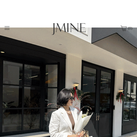
(
0
)