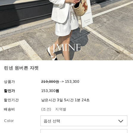
린넨 원버튼 쟈켓
상품가
219,000원
-> 153,300
할인가
153,300
원
할인기간
남은시간 3일 5시간 1분 24초
배송비
(조건)
지역별
Color