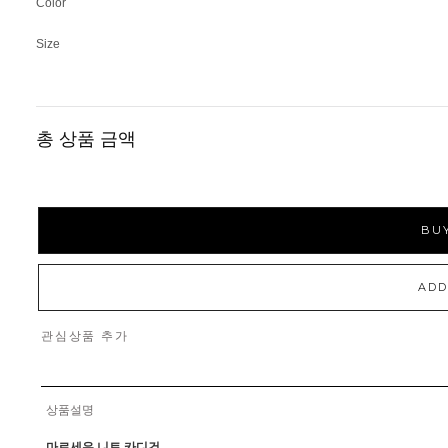
Color
Size
총 상품 금액
BUY
ADD
관심상품 추가
상품설명
마르세유 니트 카디건