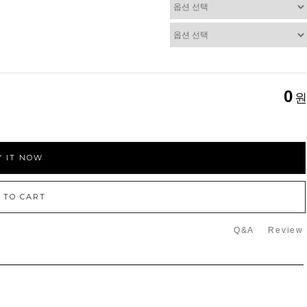
0
원
 IT NOW
 TO CART
Q&A
Review