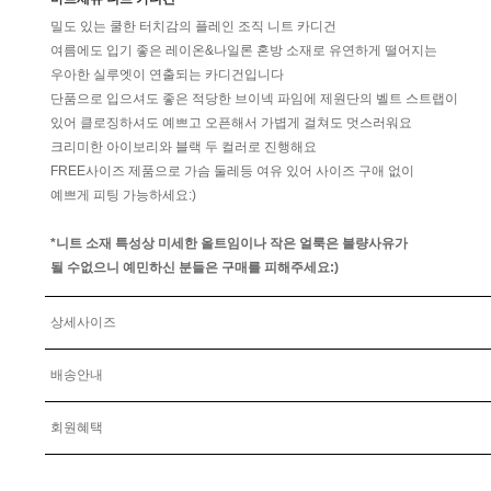
밀도 있는 쿨한 터치감의 플레인 조직 니트 카디건
여름에도 입기 좋은 레이온&나일론 혼방 소재로 유연하게 떨어지는
우아한 실루엣이 연출되는 카디건입니다
단품으로 입으셔도 좋은 적당한 브이넥 파임에 제원단의 벨트 스트랩이
있어 클로징하셔도 예쁘고 오픈해서 가볍게 걸쳐도 멋스러워요
크리미한 아이보리와 블랙 두 컬러로 진행해요
FREE사이즈 제품으로 가슴 둘레등 여유 있어 사이즈 구애 없이
예쁘게 피팅 가능하세요:)
*니트 소재 특성상 미세한 올트임이나 작은 얼룩은 불량사유가
될 수없으니 예민하신 분들은 구매를 피해주세요:)
상세사이즈
배송안내
회원혜택